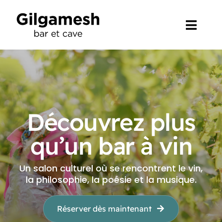
Skip
to
Toggl
content
Navig
Accueil
Ce que nous faisons
Découvrez plus
Événement
qu’un bar à vin
Contact
Un salon culturel où se rencontrent le vin,
la philosophie, la poésie et la musique.
Réserver dès maintenant