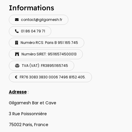
Informations
contact@gilgamesh.fr
01 86 04 79 71
Numéro RCS: Paris B 951 165 745
Numéro SIRET: 95116574500013
TVA (VAT): FR38951165745
FR76 3083 3830 0006 7496 8152 405.
Adresse
:
Gilgamesh Bar et Cave
3 Rue Poissonnière
75002 Paris, France