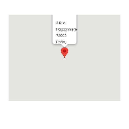
3 Rue
Poissonnière
75002
Paris,
France